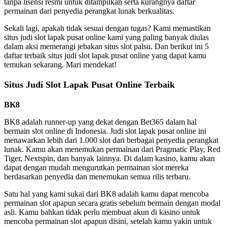
tanpa lisensi resmi untuk ditampilkan serta kurangnya daftar
permainan dari penyedia perangkat lunak berkualitas.
Sekali lagi, apakah tidak sesuai dengan tugas? Kami memastikan
situs judi slot lapak pusat online kami yang paling banyak diulas
dalam aksi memerangi jebakan situs slot palsu. Dan berikut ini 5
daftar terbaik situs judi slot lapak pusat online yang dapat kamu
temukan sekarang. Mari mendekat!
Situs Judi Slot Lapak Pusat Online Terbaik
BK8
BK8 adalah runner-up yang dekat dengan Bet365 dalam hal
bermain slot online di Indonesia. Judi slot lapak pusat online ini
menawarkan lebih dari 1.000 slot dari berbagai penyedia perangkat
lunak. Kamu akan menemukan permainan dari Pragmatic Play, Red
Tiger, Nextspin, dan banyak lainnya. Di dalam kasino, kamu akan
dapat dengan mudah mengurutkan permainan slot mereka
berdasarkan penyedia dan menemukan semua rilis terbaru.
Satu hal yang kami sukai dari BK8 adalah kamu dapat mencoba
permainan slot apapun secara gratis sebelum bermain dengan modal
asli. Kamu bahkan tidak perlu membuat akun di kasino untuk
mencoba permainan slot apapun disini, setelah kamu yakin untuk