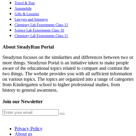
Travel & Tour
Automobile
Gifts & Luxuries
Lawyers and Attorneys
Chemistry Lab Experiments Class 12
Science Lab Experiments Class 10
Chemistry Lab Experiments Class 11
About SteadyRun Portal
Steadyrun focuses on the similarities and differences between two or
more things. Steadyrun Portal is an initiative taken to make people
aware of the educational topics related to compare and contrast the
two things. The website provides you with all sufficient information
on various topics. The topics are organized into a range of categories
from Kindergarten school to higher professional studies, from
history to general awareness.
Join our Newsletter
Privacy Policy
About us