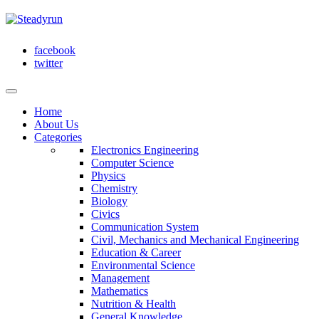
facebook
twitter
Home
About Us
Categories
Electronics Engineering
Computer Science
Physics
Chemistry
Biology
Civics
Communication System
Civil, Mechanics and Mechanical Engineering
Education & Career
Environmental Science
Management
Mathematics
Nutrition & Health
General Knowledge